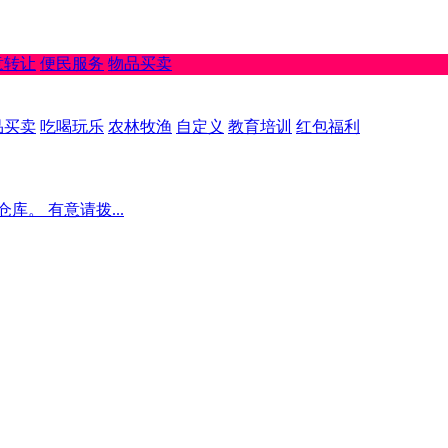
意转让
便民服务
物品买卖
品买卖
吃喝玩乐
农林牧渔
自定义
教育培训
红包福利
。 有意请拨...