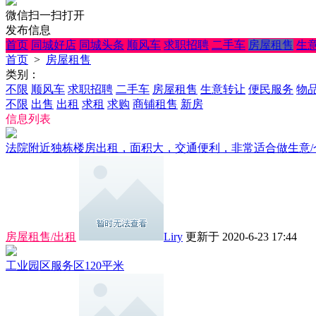
微信扫一扫打开
发布信息
首页
同城好店
同城头条
顺风车
求职招聘
二手车
房屋租售
生
首页
>
房屋租售
类别：
不限
顺风车
求职招聘
二手车
房屋租售
生意转让
便民服务
物
不限
出售
出租
求租
求购
商铺租售
新房
信息列表
法院附近独栋楼房出租，面积大，交通便利，非常适合做生意/仓库
房屋租售/出租
Liry
更新于 2020-6-23 17:44
工业园区服务区120平米