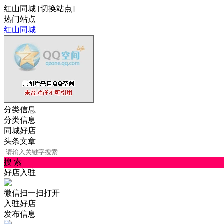
红山同城
[
切换站点
]
热门站点
红山同城
分类信息
分类信息
同城好店
头条文章
搜 索
好店入驻
微信扫一扫打开
入驻好店
发布信息