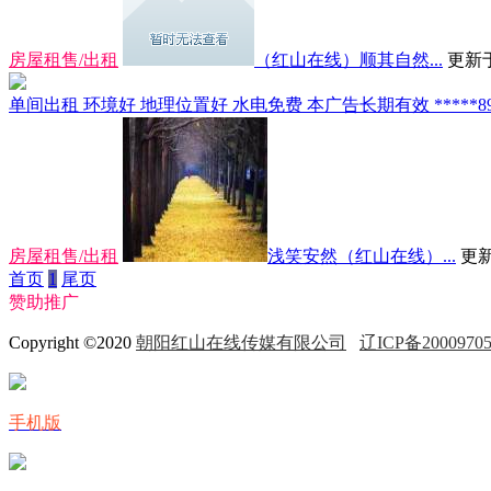
房屋租售/出租
（红山在线）顺其自然...
更新于 
单间出租 环境好 地理位置好 水电免费 本广告长期有效 *****8980
房屋租售/出租
浅笑安然（红山在线）...
更新于
首页
1
尾页
赞助推广
Copyright ©2020
朝阳红山在线传媒有限公司
辽ICP备2000970
手机版