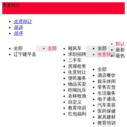
生意转让
生意转让
筛选
排序
默认
全部
全部
顺风车
全部
最新
辽宁建平县
求职招聘
生意转让
最热
二手车
房屋租售
全部
生意转让
酒店餐饮
便民服务
娱乐休闲
物品买卖
零售百货
吃喝玩乐
生活服务
农林牧渔
电子通讯
自定义
汽车美容
教育培训
医药保健
红包福利
家具建材
教育培训