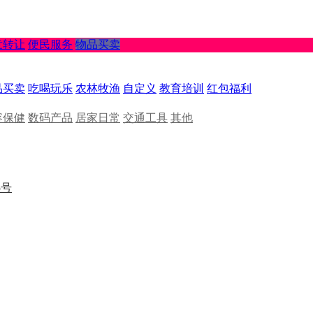
意转让
便民服务
物品买卖
品买卖
吃喝玩乐
农林牧渔
自定义
教育培训
红包福利
容保健
数码产品
居家日常
交通工具
其他
5号