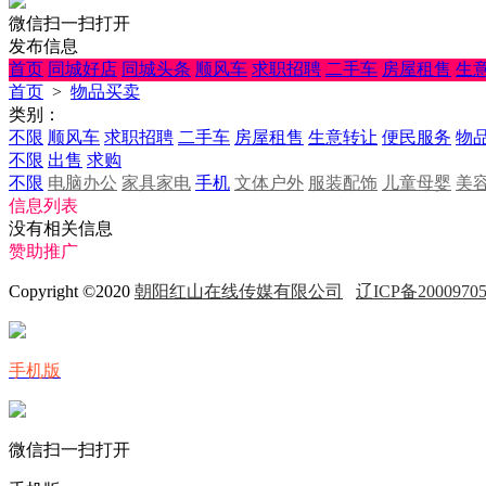
微信扫一扫打开
发布信息
首页
同城好店
同城头条
顺风车
求职招聘
二手车
房屋租售
生
首页
>
物品买卖
类别：
不限
顺风车
求职招聘
二手车
房屋租售
生意转让
便民服务
物
不限
出售
求购
不限
电脑办公
家具家电
手机
文体户外
服装配饰
儿童母婴
美
信息列表
没有相关信息
赞助推广
Copyright ©2020
朝阳红山在线传媒有限公司
辽ICP备2000970
手机版
微信扫一扫打开